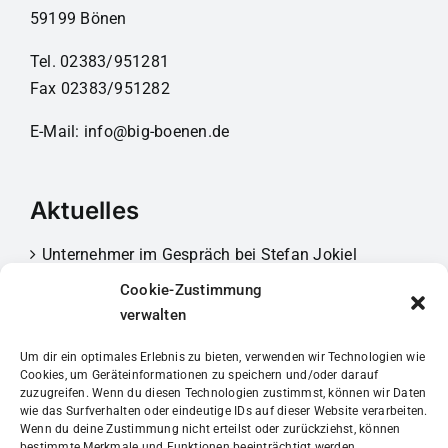
59199 Bönen
Tel. 02383/951281
Fax 02383/951282
E-Mail:
info@big-boenen.de
Aktuelles
Unternehmer im Gespräch bei Stefan Jokiel
3. Juli 2026
Cookie-Zustimmung
verwalten
Mitgliederversammlung 2026
30. März 2026
Um dir ein optimales Erlebnis zu bieten, verwenden wir Technologien wie
Cookies, um Geräteinformationen zu speichern und/oder darauf
Unternehmer im Gespräch bei Förster
zuzugreifen. Wenn du diesen Technologien zustimmst, können wir Daten
wie das Surfverhalten oder eindeutige IDs auf dieser Website verarbeiten.
20. Februar 2026
Wenn du deine Zustimmung nicht erteilst oder zurückziehst, können
bestimmte Merkmale und Funktionen beeinträchtigt werden.