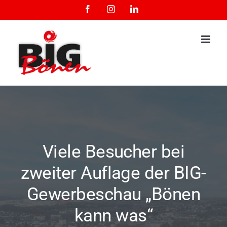
Zum
Facebook
Instagram
LinkedIn
Inhalt
springen
Viele Besucher bei
zweiter Auflage der BIG-
Gewerbeschau „Bönen
kann was“