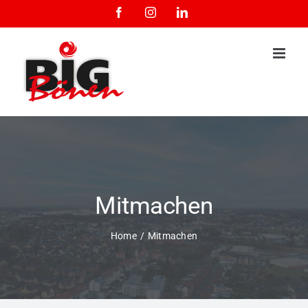
Zum
Facebook
Instagram
LinkedIn
Inhalt
springen
Mitmachen
Home
Mitmachen